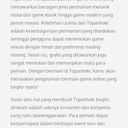
menawarkan beragam jenis permainan menarik
mulai dari game klasik hingga game modern yang
penuh inovasi. Kelebihan utama dari Topanhoki
adalah keserbagunaan permainan yang disediakan,
sehingga pengguna dapat menemukan game
sesuai dengan minat dan preferensi masing-
masing. Selain itu, grafis yang ditawarkan juga
sangat memukau dan memanjakan mata para
pemain. Dengan bermain di Topanhoki, kamu akan
merasakan pengalaman bermain game online yang
begitu nyata!
Salah satu hal yang membuat Topanhoki begitu
diminati adalah adanya turnamen dan kompetisi
yang rutin diselenggarakan. Para pemain dapat
berpartisipasi dalam berbagai event seru dan