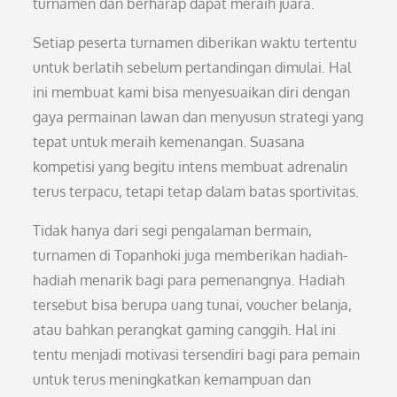
turnamen dan berharap dapat meraih juara.
Setiap peserta turnamen diberikan waktu tertentu
untuk berlatih sebelum pertandingan dimulai. Hal
ini membuat kami bisa menyesuaikan diri dengan
gaya permainan lawan dan menyusun strategi yang
tepat untuk meraih kemenangan. Suasana
kompetisi yang begitu intens membuat adrenalin
terus terpacu, tetapi tetap dalam batas sportivitas.
Tidak hanya dari segi pengalaman bermain,
turnamen di Topanhoki juga memberikan hadiah-
hadiah menarik bagi para pemenangnya. Hadiah
tersebut bisa berupa uang tunai, voucher belanja,
atau bahkan perangkat gaming canggih. Hal ini
tentu menjadi motivasi tersendiri bagi para pemain
untuk terus meningkatkan kemampuan dan