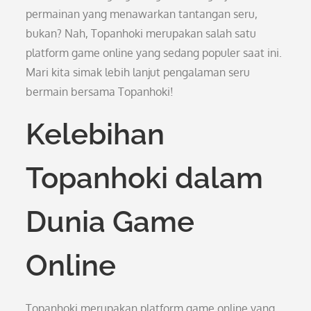
permainan yang menawarkan tantangan seru,
bukan? Nah, Topanhoki merupakan salah satu
platform game online yang sedang populer saat ini.
Mari kita simak lebih lanjut pengalaman seru
bermain bersama Topanhoki!
Kelebihan
Topanhoki dalam
Dunia Game
Online
Topanhoki merupakan platform game online yang