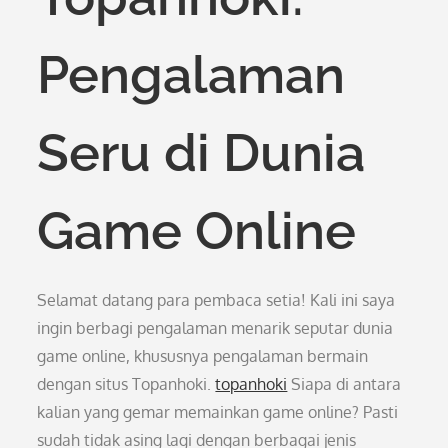
Pengalaman
Seru di Dunia
Game Online
Selamat datang para pembaca setia! Kali ini saya
ingin berbagi pengalaman menarik seputar dunia
game online, khususnya pengalaman bermain
dengan situs Topanhoki.
topanhoki
Siapa di antara
kalian yang gemar memainkan game online? Pasti
sudah tidak asing lagi dengan berbagai jenis