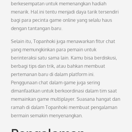
berkesempatan untuk memenangkan hadiah
menarik. Hal ini tentu menjadi daya tarik tersendiri
bagi para pecinta game online yang selalu haus
dengan tantangan baru.
Selain itu, Topanhoki juga menawarkan fitur chat
yang memungkinkan para pemain untuk
berinteraksi satu sama lain. Kamu bisa berdiskusi,
berbagi tips dan trik, atau bahkan membuat
pertemanan baru di dalam platform ini.
Penggunaan chat dalam game juga sering
dimanfaatkan untuk berkoordinasi dalam tim saat
memainkan game multiplayer. Suasana hangat dan
ramah di dalam Topanhoki membuat pengalaman
bermain semakin menyenangkan.