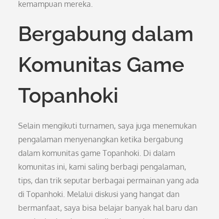
kemampuan mereka.
Bergabung dalam
Komunitas Game
Topanhoki
Selain mengikuti turnamen, saya juga menemukan
pengalaman menyenangkan ketika bergabung
dalam komunitas game Topanhoki. Di dalam
komunitas ini, kami saling berbagi pengalaman,
tips, dan trik seputar berbagai permainan yang ada
di Topanhoki. Melalui diskusi yang hangat dan
bermanfaat, saya bisa belajar banyak hal baru dan