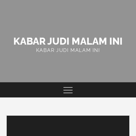
Skip
to
content
KABAR JUDI MALAM INI
KABAR JUDI MALAM INI