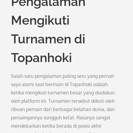
Pengalaman
Mengikuti
Turnamen di
Topanhoki
Salah satu pengalaman paling seru yang pernah
saya alami saat bermain di Topanhoki adalah
ketika mengikuti turnamen besar yang diadakan
oleh platform ini. Turnamen tersebut diikuti oleh
ribuan pemain dari berbagai belahan dunia, dan
persaingannya sungguh ketat. Rasanya sangat
mendebarkan ketika berada di posisi akhir