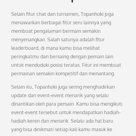
Selain fitur chat dan turnamen, Topanhoki juga
menawarkan berbagai fitur seru lainnya yang
membuat pengalaman bermain semakin
menyenangkan. Salah satunya adalah fitur
leaderboard, di mana kamu bisa melihat
peringkatmu dan bersaing dengan pemain lain
untuk menduduki posisi teratas. Fitur ini membuat
permainan semakin kompetitif dan menantang.
Selain itu, Topanhoki juga sering menghadirkan
update dan event-event menarik yang selalu
dinantikan oleh para pemain. Kamu bisa mengikuti
event-event tersebut untuk mendapatkan hadiah-
hadiah keren dan menarik. Selalu ada hal baru
yang bisa dinikmati setiap kali kamu masuk ke