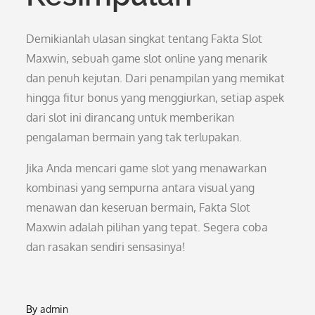
Demikianlah ulasan singkat tentang Fakta Slot
Maxwin, sebuah game slot online yang menarik
dan penuh kejutan. Dari penampilan yang memikat
hingga fitur bonus yang menggiurkan, setiap aspek
dari slot ini dirancang untuk memberikan
pengalaman bermain yang tak terlupakan.
Jika Anda mencari game slot yang menawarkan
kombinasi yang sempurna antara visual yang
menawan dan keseruan bermain, Fakta Slot
Maxwin adalah pilihan yang tepat. Segera coba
dan rasakan sendiri sensasinya!
By
admin