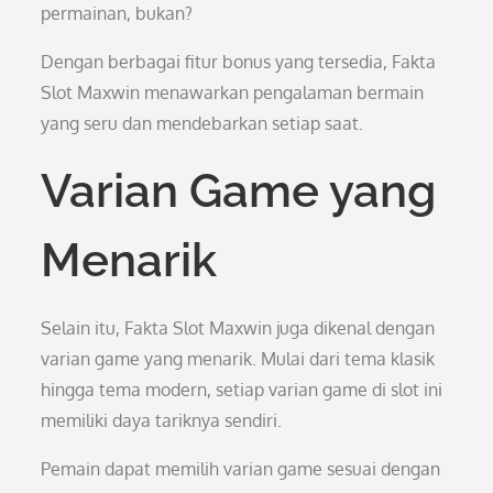
permainan, bukan?
Dengan berbagai fitur bonus yang tersedia, Fakta
Slot Maxwin menawarkan pengalaman bermain
yang seru dan mendebarkan setiap saat.
Varian Game yang
Menarik
Selain itu, Fakta Slot Maxwin juga dikenal dengan
varian game yang menarik. Mulai dari tema klasik
hingga tema modern, setiap varian game di slot ini
memiliki daya tariknya sendiri.
Pemain dapat memilih varian game sesuai dengan