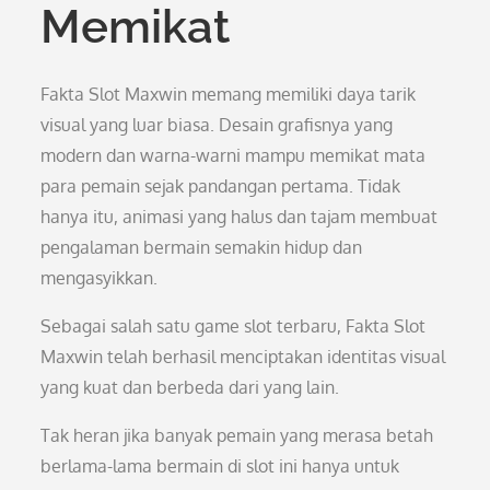
Memikat
Fakta Slot Maxwin memang memiliki daya tarik
visual yang luar biasa. Desain grafisnya yang
modern dan warna-warni mampu memikat mata
para pemain sejak pandangan pertama. Tidak
hanya itu, animasi yang halus dan tajam membuat
pengalaman bermain semakin hidup dan
mengasyikkan.
Sebagai salah satu game slot terbaru, Fakta Slot
Maxwin telah berhasil menciptakan identitas visual
yang kuat dan berbeda dari yang lain.
Tak heran jika banyak pemain yang merasa betah
berlama-lama bermain di slot ini hanya untuk