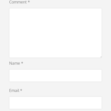
Comment
*
Name
*
Email
*