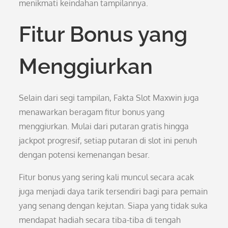
menikmati keindahan tampilannya.
Fitur Bonus yang
Menggiurkan
Selain dari segi tampilan, Fakta Slot Maxwin juga
menawarkan beragam fitur bonus yang
menggiurkan. Mulai dari putaran gratis hingga
jackpot progresif, setiap putaran di slot ini penuh
dengan potensi kemenangan besar.
Fitur bonus yang sering kali muncul secara acak
juga menjadi daya tarik tersendiri bagi para pemain
yang senang dengan kejutan. Siapa yang tidak suka
mendapat hadiah secara tiba-tiba di tengah