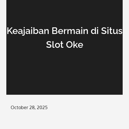
Keajaiban Bermain di Situs
Slot Oke
Posted
October 28, 2025
on