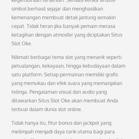
kegembiraan tersendiri. Sensasi ketika simbol-
simbol berhasil sejajar dan menghasilkan
kemenangan membuat detak jantung semakin
cepat. Tidak heran jika banyak pemain merasa
ketagihan dengan atmosfer yang diciptakan Situs
Slot Oke.
Nikmati berbagai tema slot yang menarik seperti
petualangan, kekayaan, hingga kebudayaan dalam
satu platform. Setiap permainan memiliki grafis
yang memukau dan efek suara yang memanjakan
telinga. Pengalaman visual dan audio yang
ditawarkan Situs Slot Oke akan membuat Anda
terbuai dalam dunia slot online.
Tidak hanya itu, fitur bonus dan jackpot yang
melimpah menjadi daya tarik utama bagi para