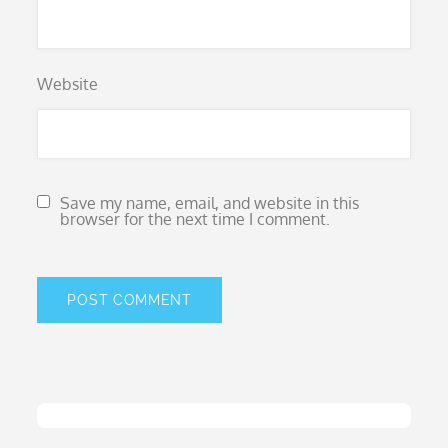
Website
Save my name, email, and website in this
browser for the next time I comment.