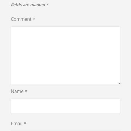
fields are marked
*
Comment
*
Name
*
Email
*