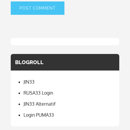
BLOGROLL
JIN33
RUSA33 Login
JIN33 Alternatif
Login PUMA33