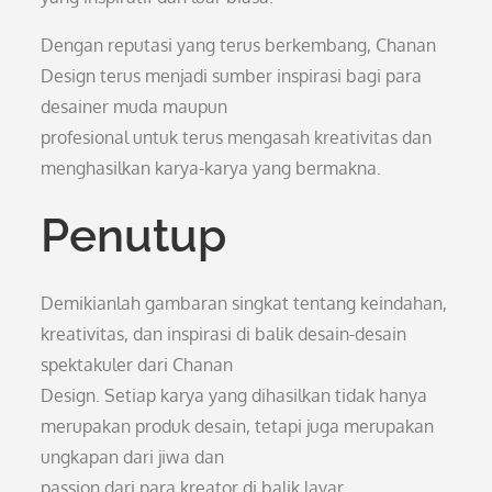
Dengan reputasi yang terus berkembang, Chanan
Design terus menjadi sumber inspirasi bagi para
desainer muda maupun
profesional untuk terus mengasah kreativitas dan
menghasilkan karya-karya yang bermakna.
Penutup
Demikianlah gambaran singkat tentang keindahan,
kreativitas, dan inspirasi di balik desain-desain
spektakuler dari Chanan
Design. Setiap karya yang dihasilkan tidak hanya
merupakan produk desain, tetapi juga merupakan
ungkapan dari jiwa dan
passion dari para kreator di balik layar.