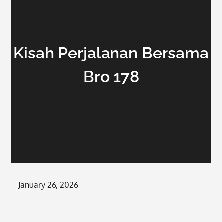
Kisah Perjalanan Bersama
Bro 178
Posted
January 26, 2026
on