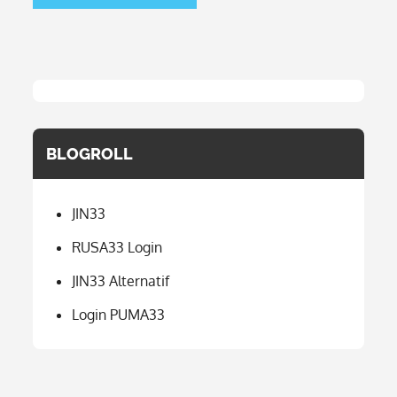
BLOGROLL
JIN33
RUSA33 Login
JIN33 Alternatif
Login PUMA33