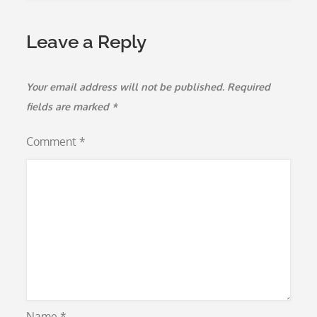
Leave a Reply
Your email address will not be published.
Required
fields are marked
*
Comment
*
Name
*