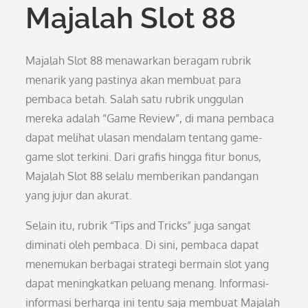
Majalah Slot 88
Majalah Slot 88 menawarkan beragam rubrik
menarik yang pastinya akan membuat para
pembaca betah. Salah satu rubrik unggulan
mereka adalah “Game Review”, di mana pembaca
dapat melihat ulasan mendalam tentang game-
game slot terkini. Dari grafis hingga fitur bonus,
Majalah Slot 88 selalu memberikan pandangan
yang jujur dan akurat.
Selain itu, rubrik “Tips and Tricks” juga sangat
diminati oleh pembaca. Di sini, pembaca dapat
menemukan berbagai strategi bermain slot yang
dapat meningkatkan peluang menang. Informasi-
informasi berharga ini tentu saja membuat Majalah