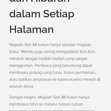
dalam Setiap
Halaman
Majalah Slot 88 bukan hanya sekadar majalah
biasa. Mereka juga sering mengadakan kuis-kuis
menarik dengan hadiah-hadiah yang sangat
menggiurkan. Pembaca yang beruntung dapat
membawa pulang uang tunai, bonus permainan,
atau bahkan perjalanan ke kasino-kasino mewah di
seluruh dunia.
Dengan begitu, Majalah Slot 88 bukan hanya
membawa hiburan melalui tulisan-tulisan