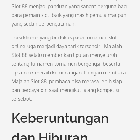
Slot 88 menjadi panduan yang sangat berguna bagi
para pemain slot, baik yang masih pemula maupun
yang sudah berpengalaman.
Edisi khusus yang berfokus pada turnamen slot
online juga menjadi daya tarik tersendiri. Majalah
Slot 88 selalu memberikan liputan menyeluruh
tentang turnamen-turnamen bergengsi, beserta
tips untuk meraih kemenangan. Dengan membaca
Majalah Slot 88, pembaca bisa merasa lebih siap
dan percaya diri saat mengikuti ajang kompetisi
tersebut.
Keberuntungan
dan Hiburan