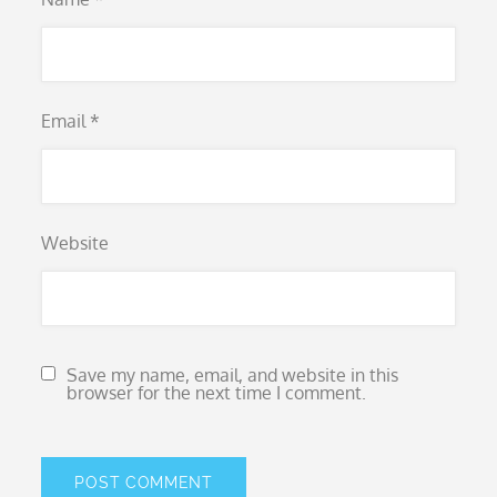
Email
*
Website
Save my name, email, and website in this
browser for the next time I comment.