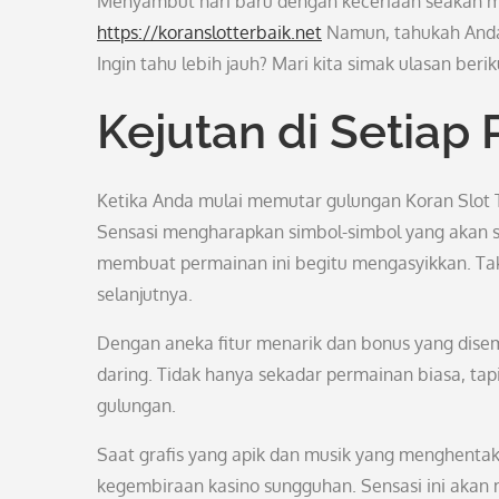
Menyambut hari baru dengan keceriaan seakan me
https://koranslotterbaik.net
Namun, tahukah Anda 
Ingin tahu lebih jauh? Mari kita simak ulasan berik
Kejutan di Setiap 
Ketika Anda mulai memutar gulungan Koran Slot T
Sensasi mengharapkan simbol-simbol yang akan se
membuat permainan ini begitu mengasyikkan. Ta
selanjutnya.
Dengan aneka fitur menarik dan bonus yang disema
daring. Tidak hanya sekadar permainan biasa, tap
gulungan.
Saat grafis yang apik dan musik yang menghenta
kegembiraan kasino sungguhan. Sensasi ini akan