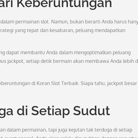
ari Keberuntungan
 dalam permainan slot. Namun, bukan berarti Anda harus han
ategi yang tepat dan kesabaran, peluang mendapatkan
yang dapat membantu Anda dalam mengoptimalkan peluang
nus jackpot, setiap detik bermain akan membawa Anda lebih 
beruntungan di Koran Slot Terbaik. Siapa tahu, jackpot besar
ga di Setiap Sudut
n dalam permainan, tapi juga kejutan tak terduga di setiap