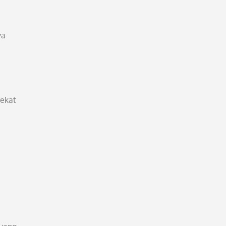
ya
dekat