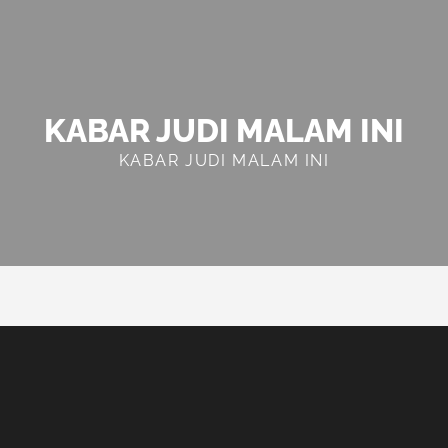
KABAR JUDI MALAM INI
KABAR JUDI MALAM INI