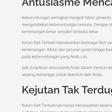
Antusiasme Menc
Keberuntungan seringkali menjadi faktor penentu
mengandalkan keberuntungan semata. Dengan str
kemenangan besar semakin terbuka lebar.
Koran Slot Terbaik menawarkan berbagai fitur 
kemenangan. Mulai dari putaran gratis hingga bo
pada keberuntungan yang Anda cari.
Jadi, tunjukkan antusiasme Anda dalam mencari ke
sedang menunggu untuk disentuh oleh Anda.
Kejutan Tak Terdu
Koran Slot Terbaik tak hanya menawarkan keserua