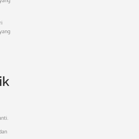
 yang
ri
 yang
ik
nti.
 dan