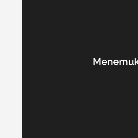
Menemukan