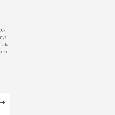
duk
anya
Jadi,
orea