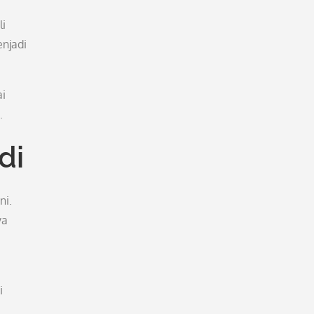
u
li
enjadi
ai
.
di
ni.
ya
i