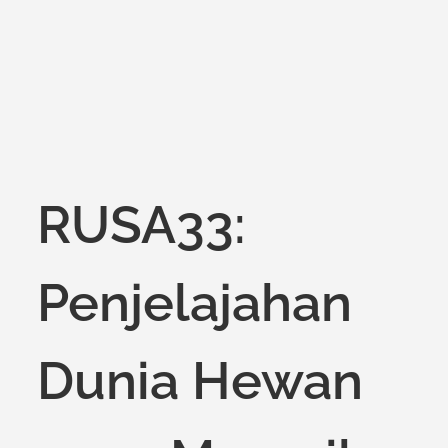
on
RUSA33:
Penjelajahan
Dunia Hewan