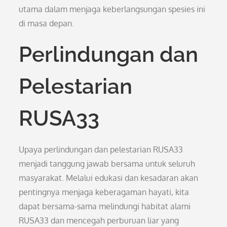
utama dalam menjaga keberlangsungan spesies ini
di masa depan.
Perlindungan dan
Pelestarian
RUSA33
Upaya perlindungan dan pelestarian RUSA33
menjadi tanggung jawab bersama untuk seluruh
masyarakat. Melalui edukasi dan kesadaran akan
pentingnya menjaga keberagaman hayati, kita
dapat bersama-sama melindungi habitat alami
RUSA33 dan mencegah perburuan liar yang