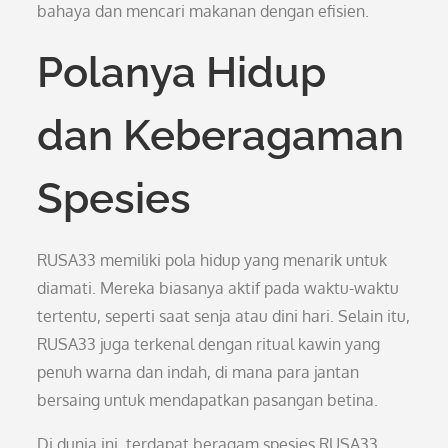
bahaya dan mencari makanan dengan efisien.
Polanya Hidup
dan Keberagaman
Spesies
RUSA33 memiliki pola hidup yang menarik untuk
diamati. Mereka biasanya aktif pada waktu-waktu
tertentu, seperti saat senja atau dini hari. Selain itu,
RUSA33 juga terkenal dengan ritual kawin yang
penuh warna dan indah, di mana para jantan
bersaing untuk mendapatkan pasangan betina.
Di dunia ini, terdapat beragam spesies RUSA33