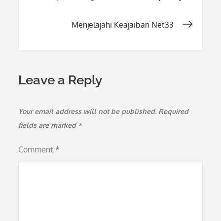
navigation
Menjelajahi Keajaiban Net33
Leave a Reply
Your email address will not be published.
Required
fields are marked
*
Comment
*