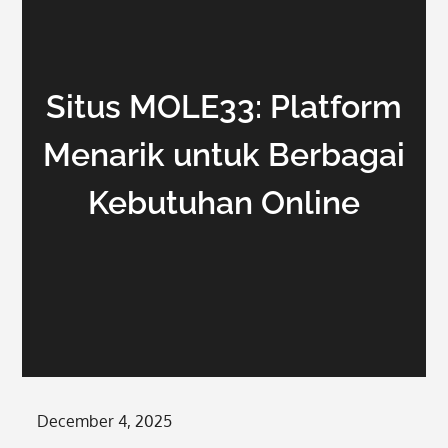
Situs MOLE33: Platform
Menarik untuk Berbagai
Kebutuhan Online
Posted
December 4, 2025