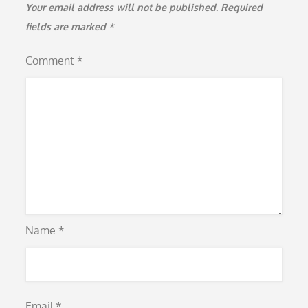
Your email address will not be published.
Required
fields are marked
*
Comment
*
Name
*
Email
*