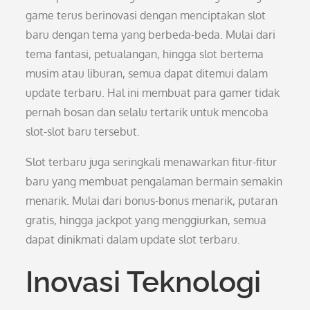
game terus berinovasi dengan menciptakan slot
baru dengan tema yang berbeda-beda. Mulai dari
tema fantasi, petualangan, hingga slot bertema
musim atau liburan, semua dapat ditemui dalam
update terbaru. Hal ini membuat para gamer tidak
pernah bosan dan selalu tertarik untuk mencoba
slot-slot baru tersebut.
Slot terbaru juga seringkali menawarkan fitur-fitur
baru yang membuat pengalaman bermain semakin
menarik. Mulai dari bonus-bonus menarik, putaran
gratis, hingga jackpot yang menggiurkan, semua
dapat dinikmati dalam update slot terbaru.
Inovasi Teknologi