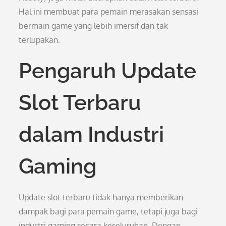
Hal ini membuat para pemain merasakan sensasi
bermain game yang lebih imersif dan tak
terlupakan.
Pengaruh Update
Slot Terbaru
dalam Industri
Gaming
Update slot terbaru tidak hanya memberikan
dampak bagi para pemain game, tetapi juga bagi
industri gaming secara keseluruhan. Dengan