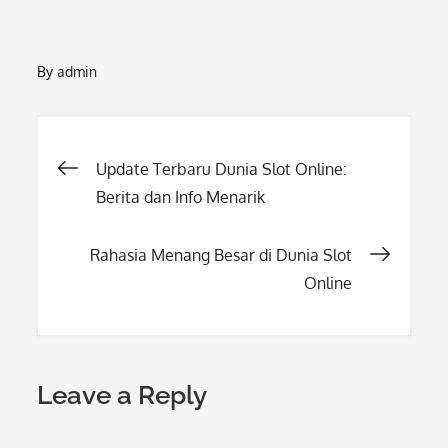
By
admin
Post
Update Terbaru Dunia Slot Online:
Berita dan Info Menarik
navigation
Rahasia Menang Besar di Dunia Slot
Online
Leave a Reply