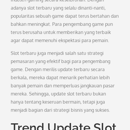
adanya slot terbaru yang selalu dinanti-nanti,
popularitas sebuah game dapat terus bertahan dan
bahkan meningkat. Para pengembang game pun
terus berusaha untuk memberikan yang terbaik
agar dapat memenuhi ekspektasi para pemain.
Slot terbaru juga menjadi salah satu strategi
pemasaran yang efektif bagi para pengembang
game. Dengan merilis update terbaru secara
berkala, mereka dapat menarik perhatian lebih
banyak pemain dan memperluas jangkauan pasar
mereka. Sehingga, update slot terbaru bukan
hanya tentang keseruan bermain, tetapi juga
menjadi bagian dari strategi bisnis yang sukses.
Trend Update Slot